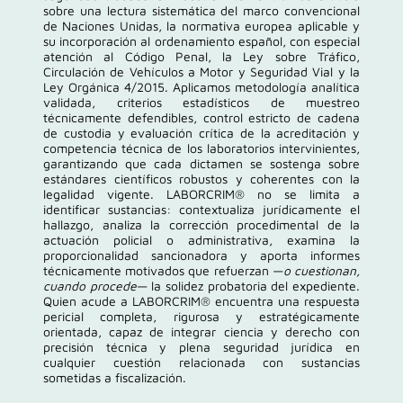
sobre una lectura sistemática del marco convencional
de Naciones Unidas, la normativa europea aplicable y
su incorporación al ordenamiento español, con especial
atención al
Código Penal
, la
Ley sobre Tráfico,
Circulación de Vehículos a Motor y Seguridad Vial
y la
Ley Orgánica 4/2015
. Aplicamos metodología analítica
validada, criterios estadísticos de muestreo
técnicamente defendibles, control estricto de cadena
de custodia y evaluación crítica de la acreditación y
competencia técnica de los laboratorios intervinientes,
garantizando que cada dictamen se sostenga sobre
estándares científicos robustos y coherentes con la
legalidad vigente. LABORCRIM® no se limita a
identificar sustancias: contextualiza jurídicamente el
hallazgo, analiza la corrección procedimental de la
actuación policial o administrativa, examina la
proporcionalidad sancionadora y aporta informes
técnicamente motivados que refuerzan —
o cuestionan,
cuando procede
— la solidez probatoria del expediente.
Quien acude a LABORCRIM® encuentra una respuesta
pericial completa, rigurosa y estratégicamente
orientada, capaz de integrar ciencia y derecho con
precisión técnica y plena seguridad jurídica en
cualquier cuestión relacionada con sustancias
sometidas a fiscalización.