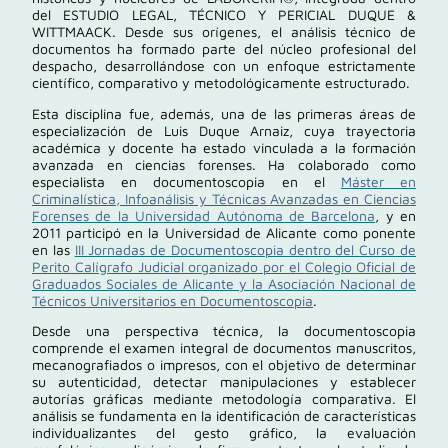
del
ESTUDIO LEGAL, TÉCNICO Y PERICIAL DUQUE &
WITTMAACK
. Desde sus orígenes, el análisis técnico de
documentos ha formado parte del núcleo profesional del
despacho, desarrollándose con un enfoque estrictamente
científico, comparativo y metodológicamente estructurado.
Esta disciplina fue, además, una de las primeras áreas de
especialización de
Luis Duque Arnaiz
, cuya trayectoria
académica y docente ha estado vinculada a la formación
avanzada en ciencias forenses. Ha colaborado como
especialista en documentoscopia en el
Máster en
Criminalística, Infoanálisis y Técnicas Avanzadas en Ciencias
Forenses de la
Universidad Autónoma de Barcelona
, y en
2011 participó en la
Universidad de Alicante
como ponente
en las
III Jornadas de Documentoscopia dentro del Curso de
Perito Calígrafo Judicial organizado por el
Colegio Oficial de
Graduados Sociales de Alicante
y la
Asociación Nacional de
Técnicos Universitarios en Documentoscopia
.
Desde una perspectiva técnica, la documentoscopia
comprende el examen integral de documentos manuscritos,
mecanografiados o impresos, con el objetivo de determinar
su autenticidad, detectar manipulaciones y establecer
autorías gráficas mediante metodología comparativa. El
análisis se fundamenta en la identificación de características
individualizantes del gesto gráfico, la evaluación